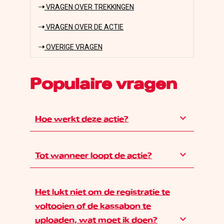
VRAGEN OVER TREKKINGEN
VRAGEN OVER DE ACTIE
OVERIGE VRAGEN
Populaire vragen
keyboard_arrow_down
Hoe werkt deze actie?
keyboard_arrow_down
Tot wanneer loopt de actie?
Het lukt niet om de registratie te
voltooien of de kassabon te
keyboard_arrow_down
uploaden, wat moet ik doen?